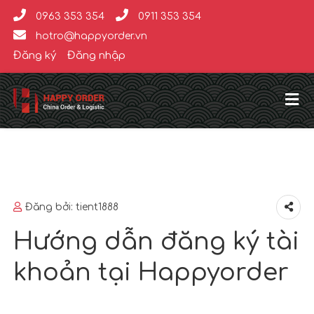
0963 353 354
0911 353 354
hotro@happyorder.vn
Đăng ký
Đăng nhập
Đăng bởi:
tient1888
Hướng dẫn đăng ký tài
khoản tại Happyorder